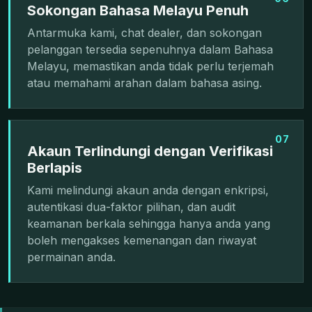
Sokongan Bahasa Melayu Penuh
Antarmuka kami, chat dealer, dan sokongan
pelanggan tersedia sepenuhnya dalam Bahasa
Melayu, memastikan anda tidak perlu terjemah
atau memahami arahan dalam bahasa asing.
07
Akaun Terlindungi dengan Verifikasi
Berlapis
Kami melindungi akaun anda dengan enkripsi,
autentikasi dua-faktor pilihan, dan audit
keamanan berkala sehingga hanya anda yang
boleh mengakses kemenangan dan riwayat
permainan anda.