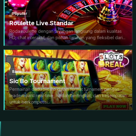
Popular
Roulette Live Standar
Roda roulette dengan tayangan langsung dalam kualitas
HD, chat interaktif, dan pilihan taruhan yang fleksibel dari...
Baru
Sic Bo Tournament
Permainan dadu Sic Bo dalam format turnamen dengan
leaderboard real-time, hadiah bertingkat, dan kesempatan
untuk berkompetisi...