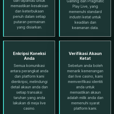
dan dipantau untuk
Gaming dan Pragmatic
memastikan kesaksian
Play Live, yang
dan keterbukaan
memenuhi standard
penuh dalam setiap
industri ketat untuk
putaran permainan
keadilan dan
yang disiarkan.
keamanan data.
Enkripsi Koneksi
Verifikasi Akaun
Anda
Ketat
Semua komunikasi
Sebelum anda boleh
antara perangkat anda
menarik kemenangan
dan platform kami
dari live casino, kami
dienkripsi, melindungi
memverifikasi identiti
detail akaun anda dan
anda untuk
setiap transaksi
memastikan akaun
taruhan yang anda
adalah milik anda dan
lakukan di meja live
memenuhi syarat
casino.
platform kami.