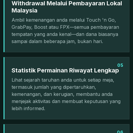
Withdrawal Melalui Pembayaran Lokal
Malaysia
Ambil kemenangan anda melalui Touch 'n Go,
GrabPay, Boost atau FPX—semua pembayaran
tempatan yang anda kenal—dan dana biasanya
sampai dalam beberapa jam, bukan hari.
05
Statistik Permainan Riwayat Lengkap
Lihat sejarah taruhan anda untuk setiap meja,
termasuk jumlah yang dipertaruhkan,
kemenangan, dan kerugian, membantu anda
menjejak aktivitas dan membuat keputusan yang
lebih informed.
06