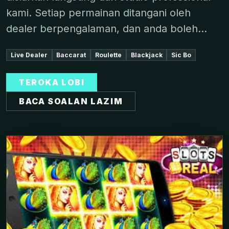
kami. Setiap permainan ditangani oleh
dealer berpengalaman, dan anda boleh...
Live Dealer
Baccarat
Roulette
Blackjack
Sic Bo
TEROKA LOBI
BACA SOALAN LAZIM