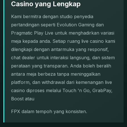
Casino yang Lengkap
Kami bermitra dengan studio penyedia
pertandingan seperti Evolution Gaming dan
Pragmatic Play Live untuk menghadirkan variasi
meja kepada anda. Setiap ruang live casino kami
dilengkapi dengan antarmuka yang responsif,
chat dealer untuk interaksi langsung, dan sistem
perataan yang transparan. Anda boleh beralih
antara meja berbeza tanpa meninggalkan
platform, dan withdrawal dari kemenangan live
casino diproses melalui Touch 'n Go, GrabPay,
Boost atau
FPX dalam tempoh yang konsisten.