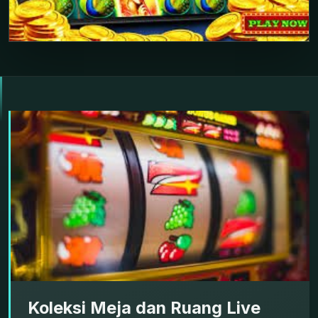
Koleksi Meja dan Ruang Live