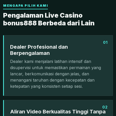
MENGAPA PILIH KAMI
Pengalaman Live Casino
bonus888 Berbeda dari Lain
01
Dealer Profesional dan
Berpengalaman
Dealer kami menjalani latihan intensif dan
disupervisi untuk memastikan permainan yang
lancar, berkomunikasi dengan jelas, dan
menangani taruhan dengan kecepatan dan
ketepatan yang konsisten setiap sesi.
02
Aliran Video Berkualitas Tinggi Tanpa