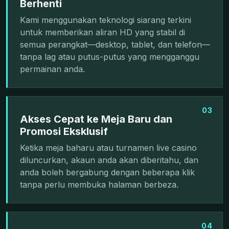
Berhenti
Kami menggunakan teknologi siarang terkini
untuk memberikan aliran HD yang stabil di
semua perangkat—desktop, tablet, dan telefon—
tanpa lag atau putus-putus yang mengganggu
permainan anda.
03
Akses Cepat ke Meja Baru dan
Promosi Eksklusif
Ketika meja baharu atau turnamen live casino
diluncurkan, akaun anda akan diberitahu, dan
anda boleh bergabung dengan beberapa klik
tanpa perlu membuka halaman berbeza.
04