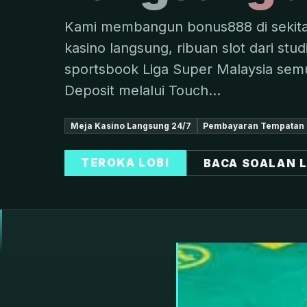
Kami membangun bonus888 di sekit
kasino langsung, ribuan slot dari stu
sportsbook Liga Super Malaysia sem
Deposit melalui Touch...
Meja Kasino Langsung 24/7
Pembayaran Tempatan 
TEROKA LOBI
BACA SOALAN 