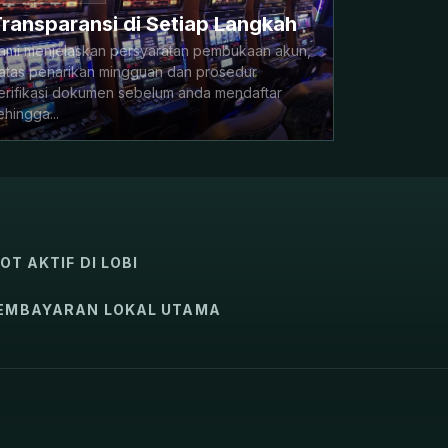
ransparansi di Setiap Langkah
ami menjelaskan persyaratan pembukaan akun,
atas penarikan mingguan dan prosedur
erifikasi dokumen sebelum anda mendaftar
ehingga...
OT AKTIF DI LOBI
EMBAYARAN LOKAL UTAMA