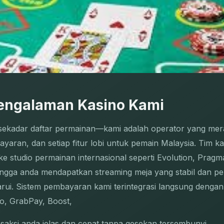
 Pengalaman Kasino Kami
ekadar daftar permainan—kami adalah operator yang mera
ayaran, dan setiap fitur lobi untuk pemain Malaysia. Tim k
e studio permainan internasional seperti Evolution, Pragma
ngga anda mendapatkan streaming meja yang stabil dan pe
rui. Sistem pembayaran kami terintegrasi langsung dengan 
, GrabPay, Boost,
saksi anda jelas dan cepat tanpa gesekan tersembunyi.