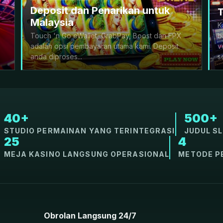
Deposit dan Penarikan untuk
T
Malaysia
K
,
Touch 'n Go eWallet, GrabPay, Boost dan FPX
b
adalah opsi pembayaran utama kami. Deposit
v
anda diproses...
s
40+
500+
STUDIO PERMAINAN YANG TERINTEGRASI
JUDUL SL
25
4
MEJA KASINO LANGSUNG OPERASIONAL
METODE P
Obrolan Langsung 24/7