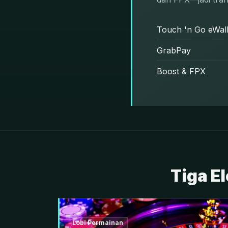
Touch 'n Go eWall
GrabPay
Boost & FPX
Tiga E
Lobi Permainan