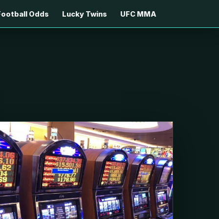
Football Odds
Lucky Twins
UFC MMA