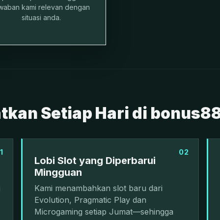
waban kami relevan dengan
situasi anda.
kan Setiap Hari di bonus8
1
02
Lobi Slot yang Diperbarui
Mingguan
i
Kami menambahkan slot baru dari
Evolution, Pragmatic Play dan
Microgaming setiap Jumat—sehingga