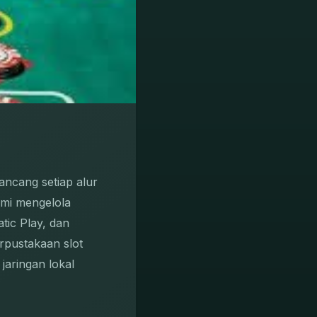
ncang setiap alur
ami mengelola
tic Play, dan
rpustakaan slot
jaringan lokal