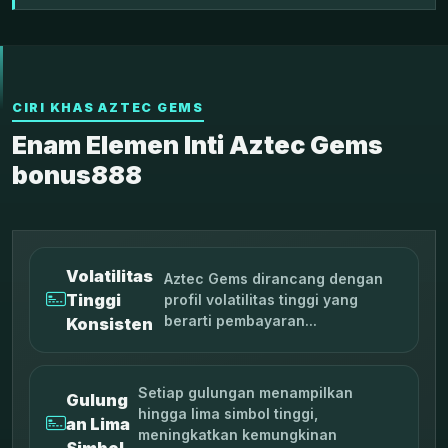
CIRI KHAS AZTEC GEMS
Enam Elemen Inti Aztec Gems
bonus888
Volatilitas
Aztec Gems dirancang dengan
Tinggi
profil volatilitas tinggi yang
berarti pembayaran...
Konsisten
Setiap gulungan menampilkan
Gulung
hingga lima simbol tinggi,
an Lima
meningkatkan kemungkinan
Simbol