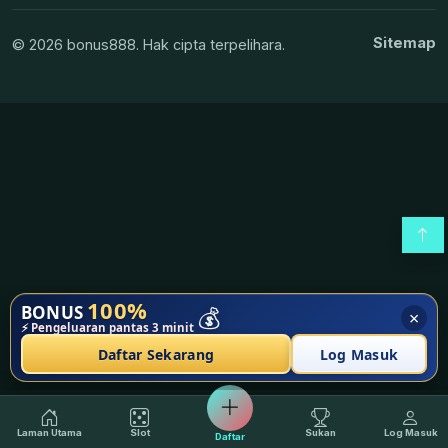
Sitemap
© 2026 bonus888. Hak cipta terpelihara.
100%
💰
BONUS
×
⏰ Tamat dalam 09:53
Daftar Sekarang
Log Masuk
Laman Utama
Slot
Sukan
Log Masuk
Daftar