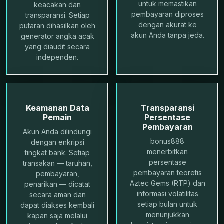
untuk memastikan
keacakan dan
pembayaran diproses
transparansi. Setiap
dengan akurat ke
putaran dihasilkan oleh
akun Anda tanpa jeda.
generator angka acak
yang diaudit secara
independen.
Keamanan Data
Transparansi
Pemain
Persentase
Pembayaran
Akun Anda dilindungi
bonus888
dengan enkripsi
menerbitkan
tingkat bank. Setiap
persentase
transakan — taruhan,
pembayaran teoretis
pembayaran,
Aztec Gems (RTP) dan
penarikan — dicatat
informasi volatilitas
secara aman dan
setiap bulan untuk
dapat diakses kembali
menunjukkan
kapan saja melalui