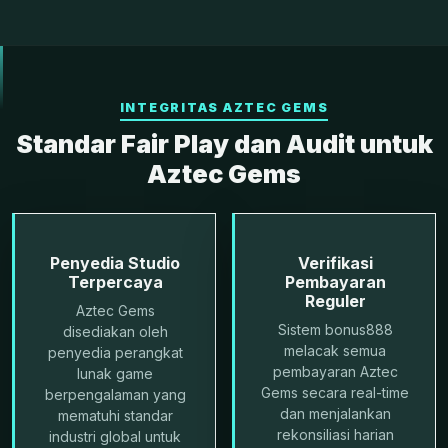
INTEGRITAS AZTEC GEMS
Standar Fair Play dan Audit untuk
Aztec Gems
Penyedia Studio
Verifikasi
Terpercaya
Pembayaran
Reguler
Aztec Gems
Sistem bonus888
disediakan oleh
melacak semua
penyedia perangkat
pembayaran Aztec
lunak game
Gems secara real-time
berpengalaman yang
dan menjalankan
mematuhi standar
rekonsiliasi harian
industri global untuk