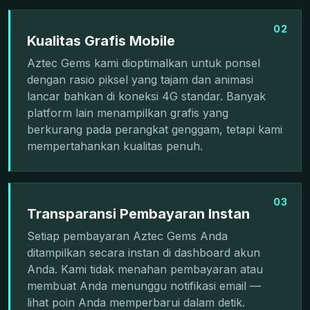
02
Kualitas Grafis Mobile
Aztec Gems kami dioptimalkan untuk ponsel
dengan rasio piksel yang tajam dan animasi
lancar bahkan di koneksi 4G standar. Banyak
platform lain menampilkan grafis yang
berkurang pada perangkat genggam, tetapi kami
mempertahankan kualitas penuh.
03
Transparansi Pembayaran Instan
Setiap pembayaran Aztec Gems Anda
ditampilkan secara instan di dashboard akun
Anda. Kami tidak menahan pembayaran atau
membuat Anda menunggu notifikasi email —
lihat poin Anda memperbarui dalam detik.