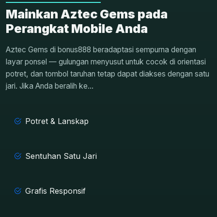
Mainkan Aztec Gems pada
Perangkat Mobile Anda
Aztec Gems di bonus888 beradaptasi sempurna dengan
layar ponsel — gulungan menyusut untuk cocok di orientasi
potret, dan tombol taruhan tetap dapat diakses dengan satu
jari. Jika Anda beralih ke...
Potret & Lanskap
Sentuhan Satu Jari
Grafis Responsif