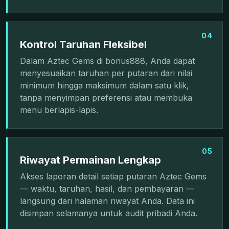
04
Kontrol Taruhan Fleksibel
Dalam Aztec Gems di bonus888, Anda dapat
menyesuaikan taruhan per putaran dari nilai
minimum hingga maksimum dalam satu klik,
tanpa menyimpan preferensi atau membuka
menu berlapis-lapis.
05
Riwayat Permainan Lengkap
Akses laporan detail setiap putaran Aztec Gems
— waktu, taruhan, hasil, dan pembayaran —
langsung dari halaman riwayat Anda. Data ini
disimpan selamanya untuk audit pribadi Anda.