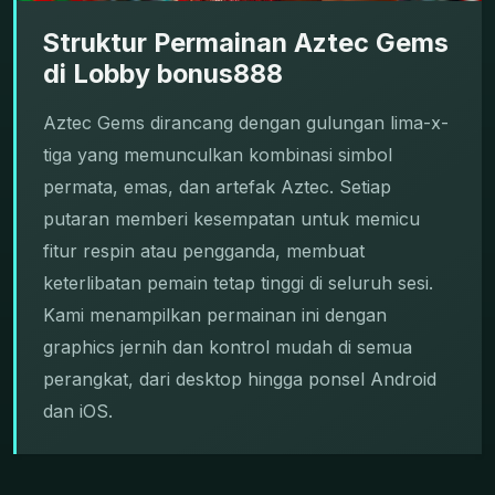
Struktur Permainan Aztec Gems
di Lobby bonus888
Aztec Gems dirancang dengan gulungan lima-x-
tiga yang memunculkan kombinasi simbol
permata, emas, dan artefak Aztec. Setiap
putaran memberi kesempatan untuk memicu
fitur respin atau pengganda, membuat
keterlibatan pemain tetap tinggi di seluruh sesi.
Kami menampilkan permainan ini dengan
graphics jernih dan kontrol mudah di semua
perangkat, dari desktop hingga ponsel Android
dan iOS.