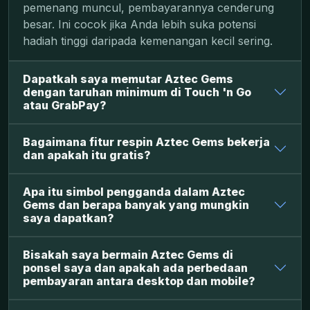
pemenang muncul, pembayarannya cenderung
besar. Ini cocok jika Anda lebih suka potensi
hadiah tinggi daripada kemenangan kecil sering.
Dapatkah saya memutar Aztec Gems
dengan taruhan minimum di Touch 'n Go
atau GrabPay?
Bagaimana fitur respin Aztec Gems bekerja
dan apakah itu gratis?
Apa itu simbol pengganda dalam Aztec
Gems dan berapa banyak yang mungkin
saya dapatkan?
Bisakah saya bermain Aztec Gems di
ponsel saya dan apakah ada perbedaan
pembayaran antara desktop dan mobile?