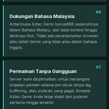
06
Dukungan Bahasa Malaysia
Antarmuka Aztec Gems bonus888 sepenuhnya
dalam Bahasa Melayu, dari label tombol hingga
deskripsi fitur. Tidak ada penerjemahan browser
atau istilah teknis yang tidak jelas dalam bahasa
Inggris.
07
Permainan Tanpa Gangguan
Server kami dioptimalkan untuk menangani
lonjakan pemain selama jam sibuk tanpa lag,
buffering, atau putaran yang gagal. Koneksi
Aztec Gems Anda tetap stabil dari putaran
pertama hingga terakhir.