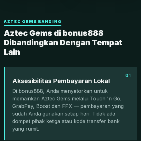
AZTEC GEMS BANDING
Aztec Gems di bonus888
Dibandingkan Dengan Tempat
Lain
01
Aksesibilitas Pembayaran Lokal
Di bonus888, Anda menyetorkan untuk
memainkan Aztec Gems melalui Touch 'n Go,
GrabPay, Boost dan FPX — pembayaran yang
sudah Anda gunakan setiap hari. Tidak ada
dompet pihak ketiga atau kode transfer bank
yang rumit.